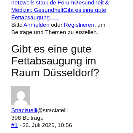
Forum-
netzwerk-stark.de Forum
Gesundheit &
Breadcrumbs
Medizin: Gesundheit
Gibt es eine gute
–
Fettabsaugung i …
Du
Bitte
Anmelden
oder
Registrieren
, um
bist
Beiträge und Themen zu erstellen.
hier:
Gibt es eine gute
Fettabsaugung im
Raum Düsseldorf?
Straciatelli
@straciatelli
398 Beiträge
#1
· 26. Juli 2025, 10:56