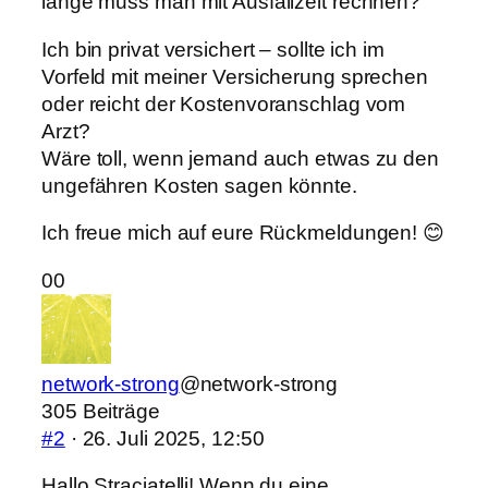
lange muss man mit Ausfallzeit rechnen?
Ich bin privat versichert – sollte ich im
Vorfeld mit meiner Versicherung sprechen
oder reicht der Kostenvoranschlag vom
Arzt?
Wäre toll, wenn jemand auch etwas zu den
ungefähren Kosten sagen könnte.
Ich freue mich auf eure Rückmeldungen! 😊
Anklicken
Anklicken
0
0
für
für
Daumen
Daumen
nach
nach
network-strong
@network-strong
unten.
oben.
305 Beiträge
#2
· 26. Juli 2025, 12:50
Hallo Straciatelli! Wenn du eine