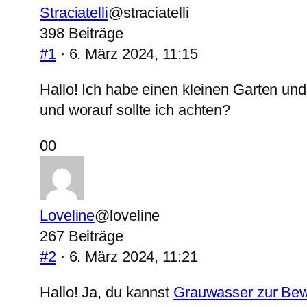
Straciatelli
@straciatelli
398 Beiträge
#1
· 6. März 2024, 11:15
Hallo! Ich habe einen kleinen Garten u
und worauf sollte ich achten?
Anklicken
Anklicken
0
0
für
für
Daumen
Daumen
nach
nach
Loveline
@loveline
unten.
oben.
267 Beiträge
#2
· 6. März 2024, 11:21
Hallo! Ja, du kannst
Grauwasser zur Bew