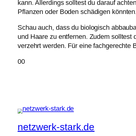
kann. Allerdings solltest du darauf acht
Pflanzen oder Boden schädigen könnten
Schau auch, dass du biologisch abbaubar
und Haare zu entfernen. Zudem solltest
verzehrt werden. Für eine fachgerechte B
Anklicken
Anklicken
0
0
für
für
Daumen
Daumen
nach
nach
unten.
oben.
netzwerk-stark.de