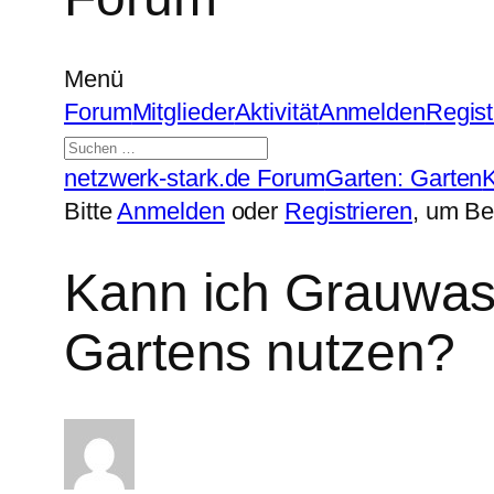
Menü
Forum-
Forum
Mitglieder
Aktivität
Anmelden
Regist
Navigation
Forum-
netzwerk-stark.de Forum
Garten: Garten
K
Breadcrumbs
Bitte
Anmelden
oder
Registrieren
, um Be
–
Du
Kann ich Grauwas
bist
Gartens nutzen?
hier: