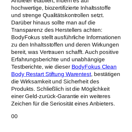
Anbieter etabliert, indem es auf
hochwertige, biozertifizierte Inhaltsstoffe
und strenge Qualitätskontrollen setzt.
Darüber hinaus sollte man auf die
Transparenz des Herstellers achten:
BodyFokus stellt ausführliche Informationen
zu den Inhaltsstoffen und deren Wirkungen
bereit, was Vertrauen schafft. Auch positive
Erfahrungsberichte und unabhängige
Testberichte, wie dieser
BodyFokus Clean
Body Restart Stiftung Warentest
, bestätigen
die Wirksamkeit und Sicherheit des
Produkts. Schließlich ist die Möglichkeit
einer Geld-zurück-Garantie ein weiteres
Zeichen für die Seriosität eines Anbieters.
Anklicken
Anklicken
0
0
für
für
Daumen
Daumen