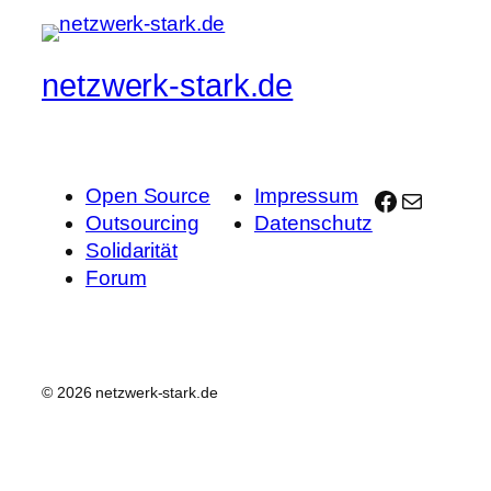
nach
nach
unten.
oben.
netzwerk-stark.de
Open Source
Impressum
Facebook
E-Mail
Outsourcing
Datenschutz
Solidarität
Forum
© 2026 netzwerk-stark.de