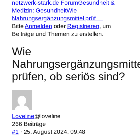
Forum-
netzwerk-stark.de Forum
Gesundheit &
Breadcrumbs
Medizin: Gesundheit
Wie
–
Nahrungsergänzungsmittel prüf …
Du
Bitte
Anmelden
oder
Registrieren
, um
bist
Beiträge und Themen zu erstellen.
hier:
Wie
Nahrungsergänzungsmitte
prüfen, ob seriös sind?
Loveline
@loveline
266 Beiträge
#1
· 25. August 2024, 09:48