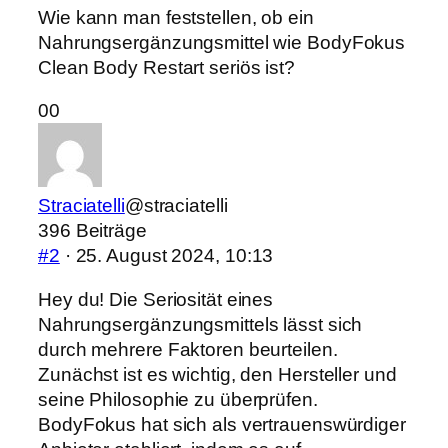
Wie kann man feststellen, ob ein
Nahrungsergänzungsmittel wie BodyFokus
Clean Body Restart seriös ist?
Anklicken
Anklicken
0
0
für
für
Daumen
Daumen
nach
nach
Straciatelli
@straciatelli
unten.
oben.
396 Beiträge
#2
· 25. August 2024, 10:13
Hey du! Die Seriosität eines
Nahrungsergänzungsmittels lässt sich
durch mehrere Faktoren beurteilen.
Zunächst ist es wichtig, den Hersteller und
seine Philosophie zu überprüfen.
BodyFokus hat sich als vertrauenswürdiger