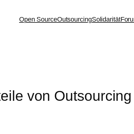
Open Source
Outsourcing
Solidarität
For
teile von Outsourcing